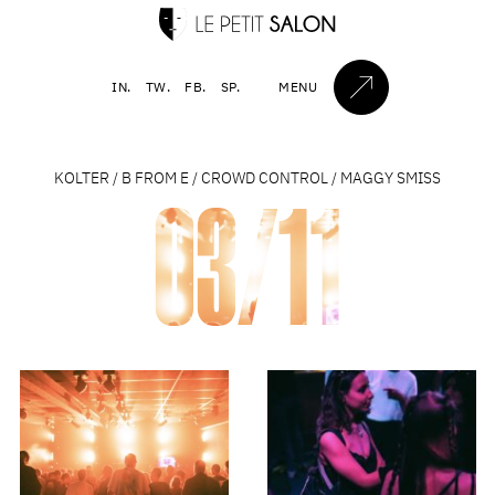
IN.
TW.
FB.
SP.
MENU
KOLTER / B FROM E / CROWD CONTROL / MAGGY SMISS
03/11