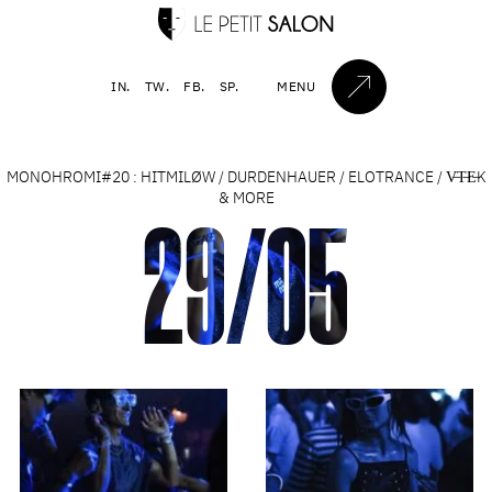
IN.
TW.
FB.
SP.
MENU
MONOHROMI#20 : HITMILØW / DURDENHAUER / ELOTRANCE / V̶T̶E̶K
& MORE
29/05