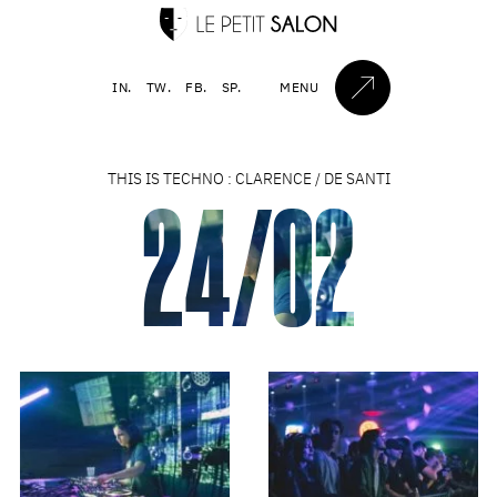
IN.
TW.
FB.
SP.
MENU
THIS IS TECHNO : CLARENCE / DE SANTI
24/02