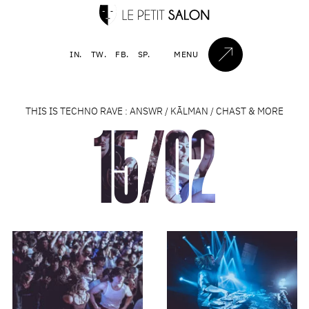
IN.
TW.
FB.
SP.
MENU
THIS IS TECHNO RAVE : ANSWR / KĀLMAN / CHAST & MORE
15/02