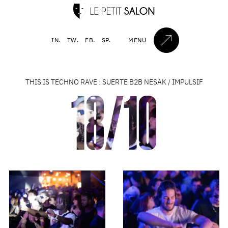
IN.
TW.
FB.
SP.
MENU
THIS IS TECHNO RAVE : SUERTE B2B NESAK / IMPULSIF
18/10